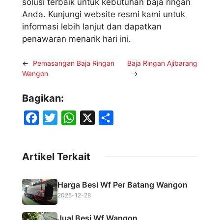
solusi terbaik untuk kebutuhan baja ringan
Anda. Kunjungi website resmi kami untuk
informasi lebih lanjut dan dapatkan
penawaran menarik hari ini.
←
Pemasangan Baja Ringan
Baja Ringan Ajibarang
Wangon
→
Bagikan:
F
T
W
X
S
a
w
h
h
c
i
a
a
Artikel Terkait
e
t
t
r
b
t
s
e
Harga Besi Wf Per Batang Wangon
o
e
A
2025-12-28
o
r
p
Jual Besi Wf Wangon