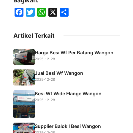
Bagikan:
F
T
W
X
S
a
w
h
h
c
i
a
a
Artikel Terkait
e
t
t
r
b
t
s
e
Harga Besi Wf Per Batang Wangon
o
e
A
2025-12-28
o
r
p
Jual Besi Wf Wangon
k
p
2025-12-28
Besi Wf Wide Flange Wangon
2025-12-28
Supplier Balok I Besi Wangon
2025-12-28