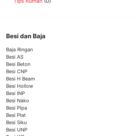
Tips Rumah
(0)
Besi dan Baja
Baja Ringan
Besi AS
Besi Beton
Besi CNP
Besi H Beam
Besi Hollow
Besi INP
Besi Nako
Besi Pipa
Besi Plat
Besi Siku
Besi UNP