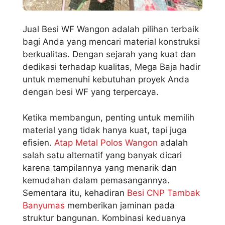
Jual Besi WF Wangon adalah pilihan terbaik
bagi Anda yang mencari material konstruksi
berkualitas. Dengan sejarah yang kuat dan
dedikasi terhadap kualitas, Mega Baja hadir
untuk memenuhi kebutuhan proyek Anda
dengan besi WF yang terpercaya.
Ketika membangun, penting untuk memilih
material yang tidak hanya kuat, tapi juga
efisien.
Atap Metal Polos Wangon
adalah
salah satu alternatif yang banyak dicari
karena tampilannya yang menarik dan
kemudahan dalam pemasangannya.
Sementara itu, kehadiran
Besi CNP Tambak
Banyumas
memberikan jaminan pada
struktur bangunan. Kombinasi keduanya