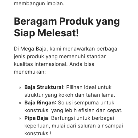
membangun impian.
Beragam Produk yang
Siap Melesat!
Di Mega Baja, kami menawarkan berbagai
jenis produk yang memenuhi standar
kualitas internasional. Anda bisa
menemukan:
Baja Struktural
: Pilihan ideal untuk
struktur yang kokoh dan tahan lama.
Baja Ringan
: Solusi sempurna untuk
konstruksi yang lebih efisien dan cepat.
Pipa Baja
: Berfungsi untuk berbagai
keperluan, mulai dari saluran air sampai
konstruksi!