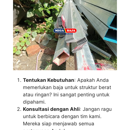
Tentukan Kebutuhan
: Apakah Anda
memerlukan baja untuk struktur berat
atau ringan? Ini sangat penting untuk
dipahami.
Konsultasi dengan Ahli
: Jangan ragu
untuk berbicara dengan tim kami.
Mereka siap menjawab semua