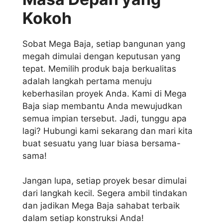
Kokoh
Sobat Mega Baja, setiap bangunan yang
megah dimulai dengan keputusan yang
tepat. Memilih produk baja berkualitas
adalah langkah pertama menuju
keberhasilan proyek Anda. Kami di Mega
Baja siap membantu Anda mewujudkan
semua impian tersebut. Jadi, tunggu apa
lagi? Hubungi kami sekarang dan mari kita
buat sesuatu yang luar biasa bersama-
sama!
Jangan lupa, setiap proyek besar dimulai
dari langkah kecil. Segera ambil tindakan
dan jadikan Mega Baja sahabat terbaik
dalam setiap konstruksi Anda!