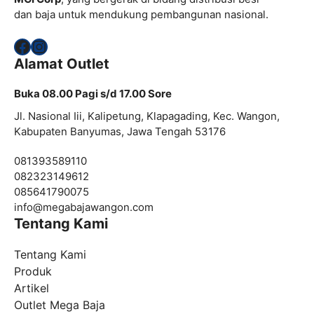
dan baja untuk mendukung pembangunan nasional.
Facebook
Instagram
Alamat Outlet
Buka 08.00 Pagi s/d 17.00 Sore
Jl. Nasional Iii, Kalipetung, Klapagading, Kec. Wangon,
Kabupaten Banyumas, Jawa Tengah 53176
081393589110
082323149612
085641790075
info@
megabajawangon.com
Tentang Kami
Tentang Kami
Produk
Artikel
Outlet Mega Baja