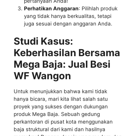
pertanyaan Anda!
Perhatikan Anggaran
: Pilihlah produk
yang tidak hanya berkualitas, tetapi
juga sesuai dengan anggaran Anda.
Studi Kasus:
Keberhasilan Bersama
Mega Baja: Jual Besi
WF Wangon
Untuk menunjukkan bahwa kami tidak
hanya bicara, mari kita lihat salah satu
proyek yang sukses dengan dukungan
produk Mega Baja. Sebuah gedung
perkantoran di pusat kota menggunakan
baja struktural dari kami dan hasilnya