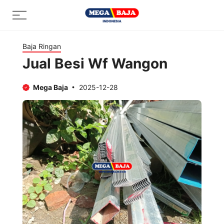
Skip
Menu
to
content
Baja Ringan
Jual Besi Wf Wangon
Mega Baja
2025-12-28