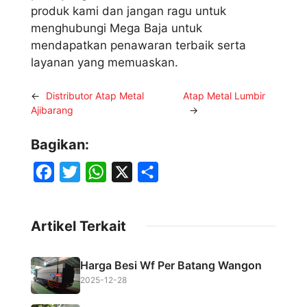
produk kami dan jangan ragu untuk
menghubungi Mega Baja untuk
mendapatkan penawaran terbaik serta
layanan yang memuaskan.
←
Distributor Atap Metal
Atap Metal Lumbir
Ajibarang
→
Bagikan:
F
T
W
X
S
a
w
h
h
c
i
a
a
Artikel Terkait
e
t
t
r
b
t
s
e
Harga Besi Wf Per Batang Wangon
o
e
A
2025-12-28
o
r
p