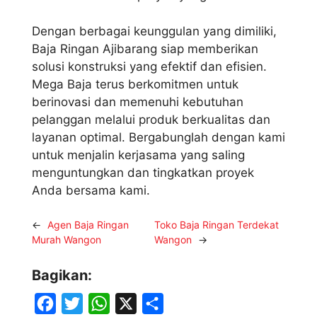
Dengan berbagai keunggulan yang dimiliki,
Baja Ringan Ajibarang siap memberikan
solusi konstruksi yang efektif dan efisien.
Mega Baja terus berkomitmen untuk
berinovasi dan memenuhi kebutuhan
pelanggan melalui produk berkualitas dan
layanan optimal. Bergabunglah dengan kami
untuk menjalin kerjasama yang saling
menguntungkan dan tingkatkan proyek
Anda bersama kami.
←
Agen Baja Ringan
Toko Baja Ringan Terdekat
Murah Wangon
Wangon
→
Bagikan:
F
T
W
X
S