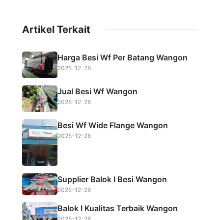
a
w
h
h
c
i
a
a
Artikel Terkait
e
t
t
r
b
t
s
e
Harga Besi Wf Per Batang Wangon
o
e
A
2025-12-28
o
r
p
Jual Besi Wf Wangon
k
p
2025-12-28
Besi Wf Wide Flange Wangon
2025-12-28
Supplier Balok I Besi Wangon
2025-12-28
Balok I Kualitas Terbaik Wangon
2025-12-28