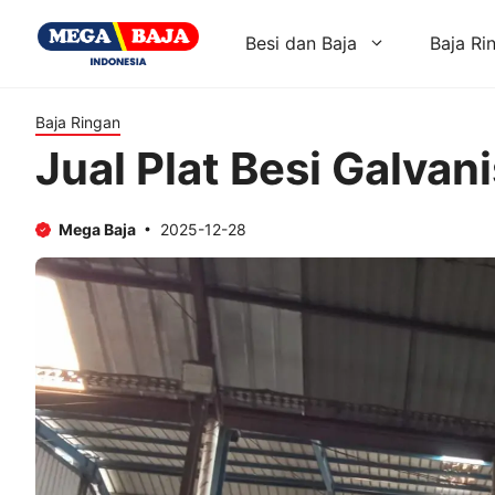
Skip
to
Besi dan Baja
Baja Ri
content
Baja Ringan
Jual Plat Besi Galva
Mega Baja
2025-12-28