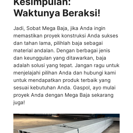
Kesimpulan:
Waktunya Beraksi!
Jadi, Sobat Mega Baja, jika Anda ingin
memastikan proyek konstruksi Anda sukses
dan tahan lama, pilihlah baja sebagai
material andalan. Dengan berbagai jenis
dan keunggulan yang ditawarkan, baja
adalah solusi yang tepat. Jangan ragu untuk
menjelajahi pilihan Anda dan hubungi kami
untuk mendapatkan produk terbaik yang
sesuai kebutuhan Anda. Gaspol, ayo mulai
proyek Anda dengan Mega Baja sekarang
juga!