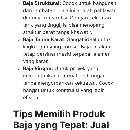
Baja Struktural:
Cocok untuk bangunan
dan jembatan, baja ini adalah pahlawan
di dunia konstruksi. Dengan kekuatan
tarik yang tinggi, ia bisa menopang
struktur berat tanpa khawatir.
Baja Tahan Karat:
Sangat ideal untuk
lingkungan yang korosif. Baja ini akan
tetap bersinar meski terpapar elemen
yang keras.
Baja Ringan:
Untuk proyek yang
membutuhkan material lebih ringan
tanpa mengorbankan kekuatan. Cocok
banget untuk konstruksi yang lebih
efisien.
Tips Memilih Produk
Baja yang Tepat: Jual