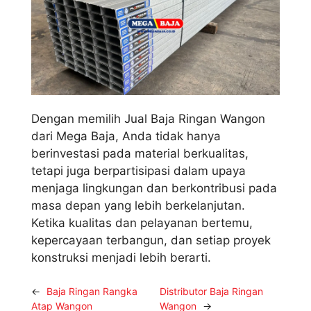
Dengan memilih Jual Baja Ringan Wangon
dari Mega Baja, Anda tidak hanya
berinvestasi pada material berkualitas,
tetapi juga berpartisipasi dalam upaya
menjaga lingkungan dan berkontribusi pada
masa depan yang lebih berkelanjutan.
Ketika kualitas dan pelayanan bertemu,
kepercayaan terbangun, dan setiap proyek
konstruksi menjadi lebih berarti.
←
Baja Ringan Rangka
Distributor Baja Ringan
Atap Wangon
Wangon
→