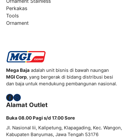
Ornament Stainless
Perkakas
Tools
Ornament
Mega Baja
adalah unit bisnis di bawah naungan
MGI Corp
, yang bergerak di bidang distribusi besi
dan baja untuk mendukung pembangunan nasional.
Facebook
Instagram
Alamat Outlet
Buka 08.00 Pagi s/d 17.00 Sore
Jl. Nasional Iii, Kalipetung, Klapagading, Kec. Wangon,
Kabupaten Banyumas, Jawa Tengah 53176