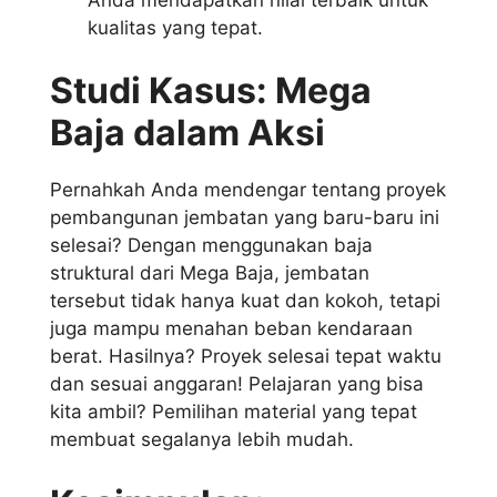
kualitas yang tepat.
Studi Kasus: Mega
Baja dalam Aksi
Pernahkah Anda mendengar tentang proyek
pembangunan jembatan yang baru-baru ini
selesai? Dengan menggunakan baja
struktural dari Mega Baja, jembatan
tersebut tidak hanya kuat dan kokoh, tetapi
juga mampu menahan beban kendaraan
berat. Hasilnya? Proyek selesai tepat waktu
dan sesuai anggaran! Pelajaran yang bisa
kita ambil? Pemilihan material yang tepat
membuat segalanya lebih mudah.