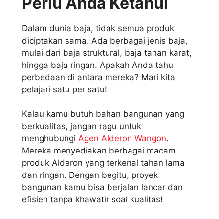
Perlu Anda Ketahui
Dalam dunia baja, tidak semua produk
diciptakan sama. Ada berbagai jenis baja,
mulai dari baja struktural, baja tahan karat,
hingga baja ringan. Apakah Anda tahu
perbedaan di antara mereka? Mari kita
pelajari satu per satu!
Kalau kamu butuh bahan bangunan yang
berkualitas, jangan ragu untuk
menghubungi
Agen Alderon Wangon
.
Mereka menyediakan berbagai macam
produk Alderon yang terkenal tahan lama
dan ringan. Dengan begitu, proyek
bangunan kamu bisa berjalan lancar dan
efisien tanpa khawatir soal kualitas!