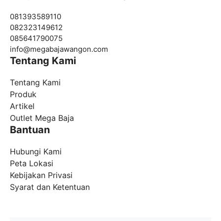
081393589110
082323149612
085641790075
info@
megabajawangon.com
Tentang Kami
Tentang Kami
Produk
Artikel
Outlet Mega Baja
Bantuan
Hubungi Kami
Peta Lokasi
Kebijakan Privasi
Syarat dan Ketentuan