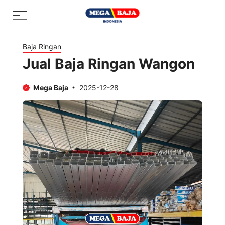
Skip
Menu
to
content
Baja Ringan
Jual Baja Ringan Wangon
Mega Baja
2025-12-28