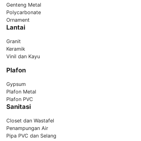
Genteng Metal
Polycarbonate
Ornament
Lantai
Granit
Keramik
Vinil dan Kayu
Plafon
Gypsum
Plafon Metal
Plafon PVC
Sanitasi
Closet dan Wastafel
Penampungan Air
Pipa PVC dan Selang