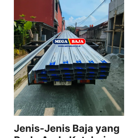
Jenis-Jenis Baja yang