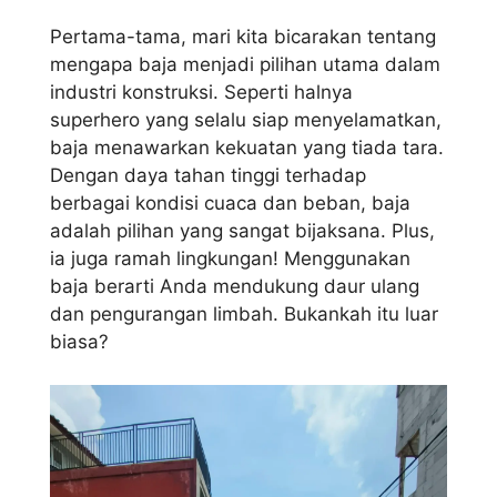
Pertama-tama, mari kita bicarakan tentang
mengapa baja menjadi pilihan utama dalam
industri konstruksi. Seperti halnya
superhero yang selalu siap menyelamatkan,
baja menawarkan kekuatan yang tiada tara.
Dengan daya tahan tinggi terhadap
berbagai kondisi cuaca dan beban, baja
adalah pilihan yang sangat bijaksana. Plus,
ia juga ramah lingkungan! Menggunakan
baja berarti Anda mendukung daur ulang
dan pengurangan limbah. Bukankah itu luar
biasa?