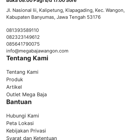
Buka 08.00 Pagi s/d 17.00 Sore
Jl. Nasional Iii, Kalipetung, Klapagading, Kec. Wangon,
Kabupaten Banyumas, Jawa Tengah 53176
081393589110
082323149612
085641790075
info@
megabajawangon.com
Tentang Kami
Tentang Kami
Produk
Artikel
Outlet Mega Baja
Bantuan
Hubungi Kami
Peta Lokasi
Kebijakan Privasi
Syarat dan Ketentuan