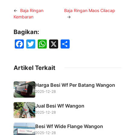
←
Baja Ringan
Baja Ringan Maos Cilacap
Kembaran
→
Bagikan:
F
T
W
X
S
a
w
h
h
c
i
a
a
Artikel Terkait
e
t
t
r
b
t
s
e
Harga Besi Wf Per Batang Wangon
o
e
A
2025-12-28
o
r
p
Jual Besi Wf Wangon
k
p
2025-12-28
Besi Wf Wide Flange Wangon
2025-12-28