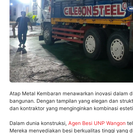
Atap Metal Kembaran menawarkan inovasi dalam des
bangunan. Dengan tampilan yang elegan dan struktur
dan kontraktor yang menginginkan kombinasi esteti
Dalam dunia konstruksi,
Agen Besi UNP Wangon
tel
Mereka menyediakan besi berkualitas tinggi yang d