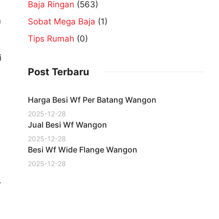
Baja Ringan
(563)
n
Sobat Mega Baja
(1)
Tips Rumah
(0)
i
Post Terbaru
Harga Besi Wf Per Batang Wangon
2025-12-28
Jual Besi Wf Wangon
2025-12-28
Besi Wf Wide Flange Wangon
2025-12-28
.