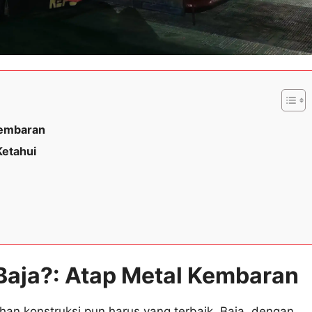
Kembaran
Ketahui
Baja?: Atap Metal Kembaran
han konstruksi pun harus yang terbaik. Baja, dengan