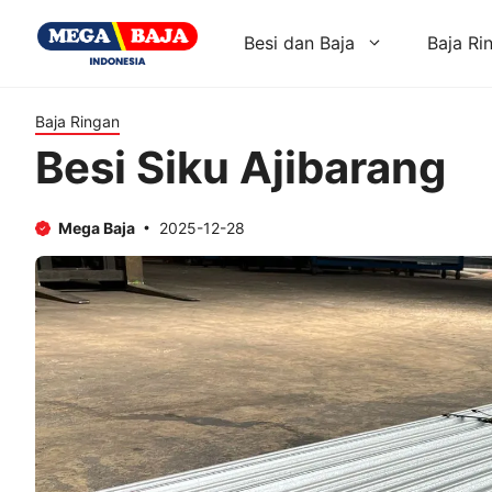
Skip
to
Besi dan Baja
Baja Ri
content
Baja Ringan
Besi Siku Ajibarang
Mega Baja
2025-12-28