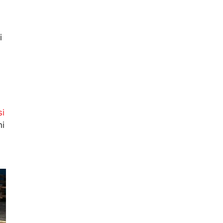
i
si
hi