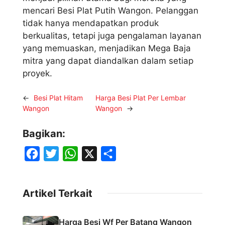
mencari Besi Plat Putih Wangon. Pelanggan
tidak hanya mendapatkan produk
berkualitas, tetapi juga pengalaman layanan
yang memuaskan, menjadikan Mega Baja
mitra yang dapat diandalkan dalam setiap
proyek.
←
Besi Plat Hitam
Harga Besi Plat Per Lembar
Wangon
Wangon
→
Bagikan:
F
T
W
X
S
a
w
h
h
c
i
a
a
Artikel Terkait
e
t
t
r
b
t
s
e
Harga Besi Wf Per Batang Wangon