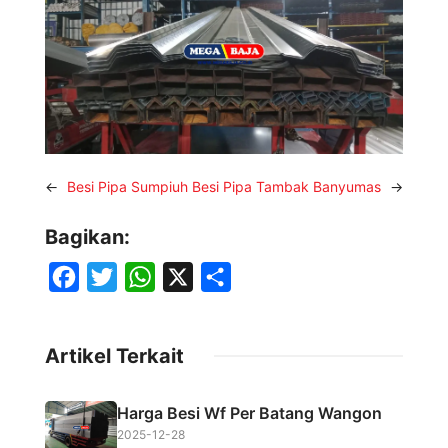
←
Besi Pipa Sumpiuh
Besi Pipa Tambak Banyumas
→
Bagikan:
F
T
W
X
S
a
w
h
h
c
i
a
a
Artikel Terkait
e
t
t
r
b
t
s
e
Harga Besi Wf Per Batang Wangon
o
e
A
2025-12-28