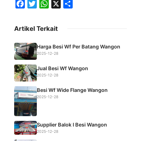
F
T
W
X
S
a
w
h
h
c
i
a
a
Artikel Terkait
e
t
t
r
b
t
s
e
Harga Besi Wf Per Batang Wangon
o
e
A
2025-12-28
o
r
p
Jual Besi Wf Wangon
k
p
2025-12-28
Besi Wf Wide Flange Wangon
2025-12-28
Supplier Balok I Besi Wangon
2025-12-28