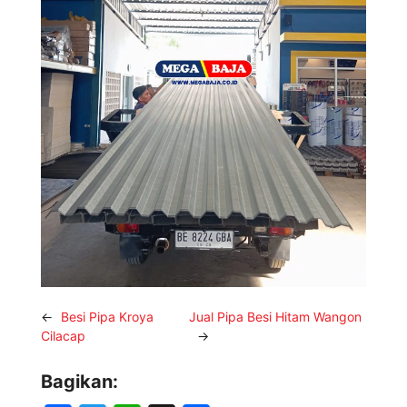
←
Besi Pipa Kroya
Jual Pipa Besi Hitam Wangon
Cilacap
→
Bagikan: