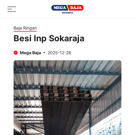
Skip
Menu
to
content
Baja Ringan
Besi Inp Sokaraja
Mega Baja
2025-12-28