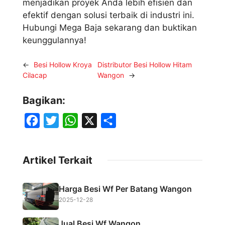
menjadikan proyek Anda lebih efisien dan
efektif dengan solusi terbaik di industri ini.
Hubungi Mega Baja sekarang dan buktikan
keunggulannya!
←
Besi Hollow Kroya
Distributor Besi Hollow Hitam
Cilacap
Wangon
→
Bagikan:
F
T
W
X
S
a
w
h
h
c
i
a
a
Artikel Terkait
e
t
t
r
b
t
s
e
Harga Besi Wf Per Batang Wangon
o
e
A
2025-12-28
o
r
p
Jual Besi Wf Wangon