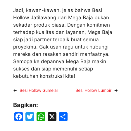
Jadi, kawan-kawan, jelas bahwa Besi
Hollow Jatilawang dari Mega Baja bukan
sekadar produk biasa. Dengan komitmen
terhadap kualitas dan layanan, Mega Baja
siap jadi partner terbaik buat semua
proyekmu. Gak usah ragu untuk hubungi
mereka dan rasakan sendiri manfaatnya.
Semoga ke depannya Mega Baja makin
sukses dan siap memenuhi setiap
kebutuhan konstruksi kita!
←
Besi Hollow Gumelar
Besi Hollow Lumbir
→
Bagikan:
F
T
W
X
S
a
w
h
h