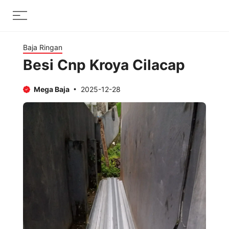
Skip
Menu
to
content
Baja Ringan
Besi Cnp Kroya Cilacap
Mega Baja
2025-12-28