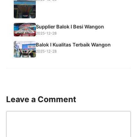
Supplier Balok I Besi Wangon
2025-12-28
Balok I Kualitas Terbaik Wangon
2025-12-28
Leave a Comment
Comment