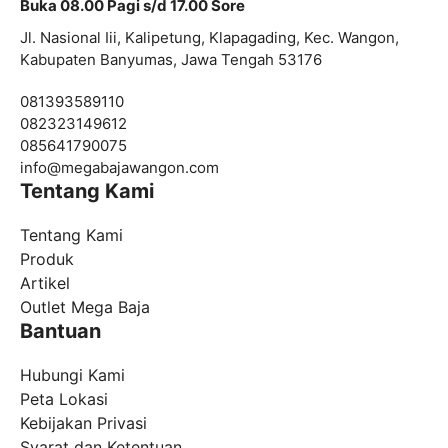
Buka 08.00 Pagi s/d 17.00 Sore
Jl. Nasional Iii, Kalipetung, Klapagading, Kec. Wangon,
Kabupaten Banyumas, Jawa Tengah 53176
081393589110
082323149612
085641790075
info@
megabajawangon.com
Tentang Kami
Tentang Kami
Produk
Artikel
Outlet Mega Baja
Bantuan
Hubungi Kami
Peta Lokasi
Kebijakan Privasi
Syarat dan Ketentuan