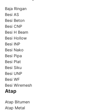
Baja Ringan
Besi AS
Besi Beton
Besi CNP
Besi H Beam
Besi Hollow
Besi INP
Besi Nako
Besi Pipa
Besi Plat
Besi Siku
Besi UNP
Besi WF
Besi Wiremesh
Atap
Atap Bitumen
Atap Metal