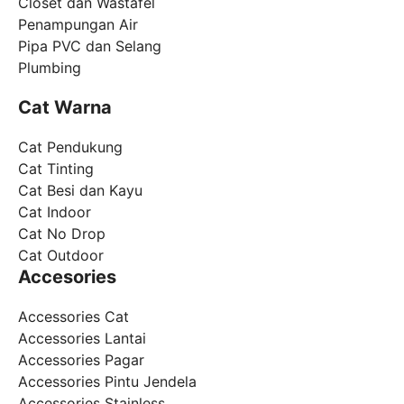
Closet dan Wastafel
Penampungan Air
Pipa PVC dan Selang
Plumbing
Cat Warna
Cat Pendukung
Cat Tinting
Cat Besi dan Kayu
Cat Indoor
Cat No Drop
Cat Outdoor
Accesories
Accessories Cat
Accessories Lantai
Accessories Pagar
Accessories Pintu Jendela
Accessories Stainless