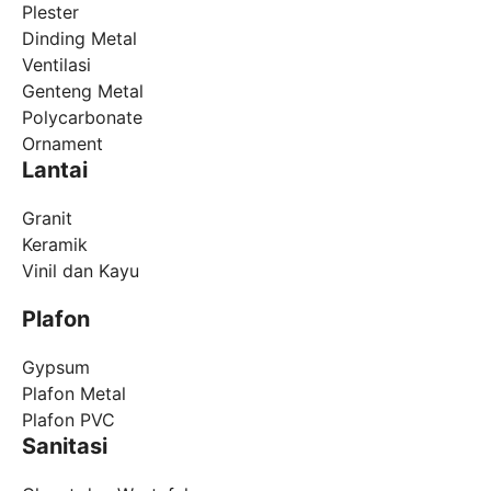
Plester
Dinding Metal
Ventilasi
Genteng Metal
Polycarbonate
Ornament
Lantai
Granit
Keramik
Vinil dan Kayu
Plafon
Gypsum
Plafon Metal
Plafon PVC
Sanitasi