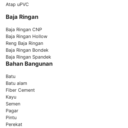
Atap uPVC
Baja Ringan
Baja Ringan CNP
Baja Ringan Hollow
Reng Baja Ringan
Baja Ringan Bondek
Baja Ringan Spandek
Bahan Bangunan
Batu
Batu alam
Fiber Cement
Kayu
Semen
Pagar
Pintu
Perekat