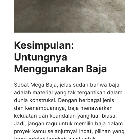
Kesimpulan:
Untungnya
Menggunakan Baja
Sobat Mega Baja, jelas sudah bahwa baja
adalah material yang tak tergantikan dalam
dunia konstruksi. Dengan berbagai jenis
dan kemampuannya, baja menawarkan
kekuatan dan keandalan yang luar biasa.
Jadi, jangan ragu untuk memilih baja dalam
proyek kamu selanjutnya! Ingat, pilihan yang
tepat adalah langkah awal untuk