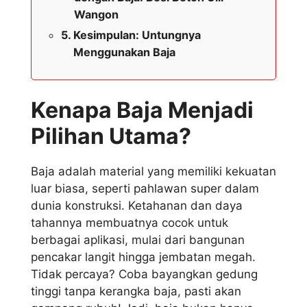
Wangon
Kesimpulan: Untungnya
Menggunakan Baja
Kenapa Baja Menjadi
Pilihan Utama?
Baja adalah material yang memiliki kekuatan
luar biasa, seperti pahlawan super dalam
dunia konstruksi. Ketahanan dan daya
tahannya membuatnya cocok untuk
berbagai aplikasi, mulai dari bangunan
pencakar langit hingga jembatan megah.
Tidak percaya? Coba bayangkan gedung
tinggi tanpa kerangka baja, pasti akan