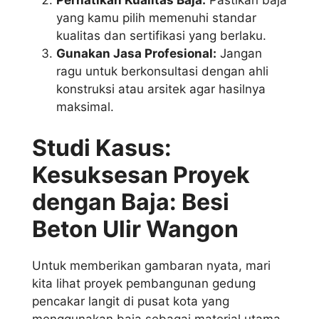
Perhatikan Kualitas Baja:
Pastikan baja
yang kamu pilih memenuhi standar
kualitas dan sertifikasi yang berlaku.
Gunakan Jasa Profesional:
Jangan
ragu untuk berkonsultasi dengan ahli
konstruksi atau arsitek agar hasilnya
maksimal.
Studi Kasus:
Kesuksesan Proyek
dengan Baja: Besi
Beton Ulir Wangon
Untuk memberikan gambaran nyata, mari
kita lihat proyek pembangunan gedung
pencakar langit di pusat kota yang
menggunakan baja sebagai material utama.