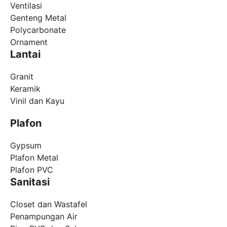
Ventilasi
Genteng Metal
Polycarbonate
Ornament
Lantai
Granit
Keramik
Vinil dan Kayu
Plafon
Gypsum
Plafon Metal
Plafon PVC
Sanitasi
Closet dan Wastafel
Penampungan Air