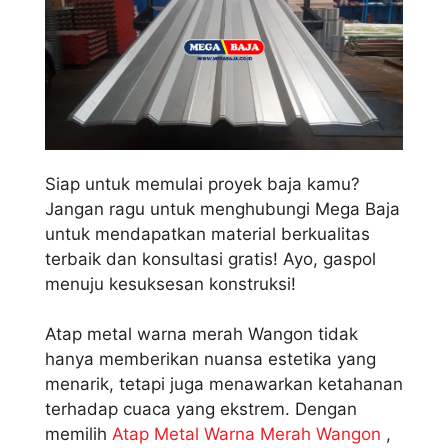
Siap untuk memulai proyek baja kamu?
Jangan ragu untuk menghubungi Mega Baja
untuk mendapatkan material berkualitas
terbaik dan konsultasi gratis! Ayo, gaspol
menuju kesuksesan konstruksi!
Atap metal warna merah Wangon tidak
hanya memberikan nuansa estetika yang
menarik, tetapi juga menawarkan ketahanan
terhadap cuaca yang ekstrem. Dengan
memilih
Atap Metal Warna Merah Wangon
,