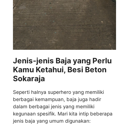
Jenis-jenis Baja yang Perlu
Kamu Ketahui, Besi Beton
Sokaraja
Seperti halnya superhero yang memiliki
berbagai kemampuan, baja juga hadir
dalam berbagai jenis yang memiliki
kegunaan spesifik. Mari kita intip beberapa
jenis baja yang umum digunakan: