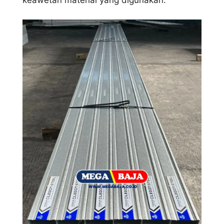
keawetan material yang digunakan.