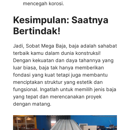
mencegah korosi.
Kesimpulan: Saatnya
Bertindak!
Jadi, Sobat Mega Baja, baja adalah sahabat
terbaik kamu dalam dunia konstruksi!
Dengan kekuatan dan daya tahannya yang
luar biasa, baja tak hanya memberikan
fondasi yang kuat tetapi juga membantu
menciptakan struktur yang estetik dan
fungsional. Ingatlah untuk memilih jenis baja
yang tepat dan merencanakan proyek
dengan matang.