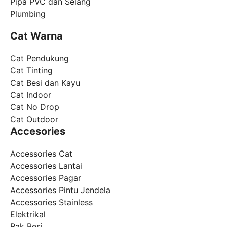
Pipa PVC dan Selang
Plumbing
Cat Warna
Cat Pendukung
Cat Tinting
Cat Besi dan Kayu
Cat Indoor
Cat No Drop
Cat Outdoor
Accesories
Accessories Cat
Accessories Lantai
Accessories Pagar
Accessories Pintu Jendela
Accessories Stainless
Elektrikal
Rak Besi