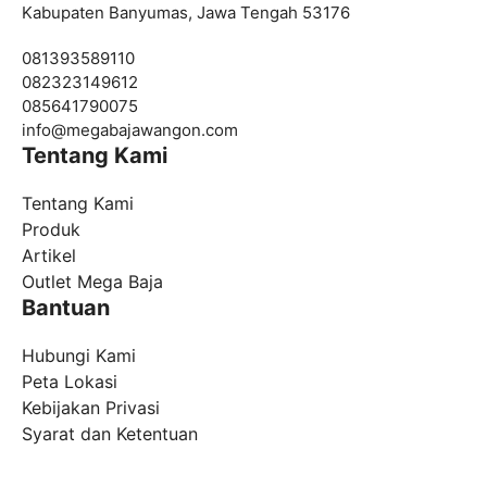
Kabupaten Banyumas, Jawa Tengah 53176
081393589110
082323149612
085641790075
info@
megabajawangon.com
Tentang Kami
Tentang Kami
Produk
Artikel
Outlet Mega Baja
Bantuan
Hubungi Kami
Peta Lokasi
Kebijakan Privasi
Syarat dan Ketentuan