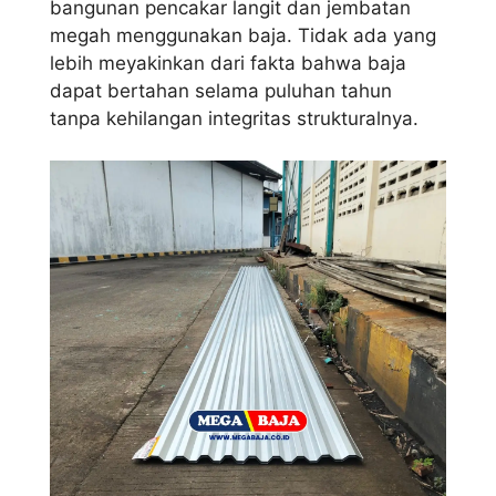
bangunan pencakar langit dan jembatan
megah menggunakan baja. Tidak ada yang
lebih meyakinkan dari fakta bahwa baja
dapat bertahan selama puluhan tahun
tanpa kehilangan integritas strukturalnya.