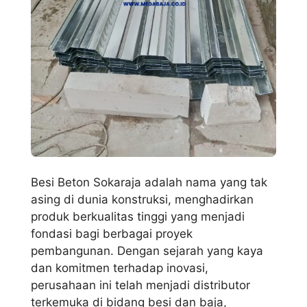
Besi Beton Sokaraja adalah nama yang tak
asing di dunia konstruksi, menghadirkan
produk berkualitas tinggi yang menjadi
fondasi bagi berbagai proyek
pembangunan. Dengan sejarah yang kaya
dan komitmen terhadap inovasi,
perusahaan ini telah menjadi distributor
terkemuka di bidang besi dan baja,