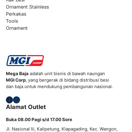
Ornament Stainless
Perkakas
Tools
Ornament
Mega Baja
adalah unit bisnis di bawah naungan
MGI Corp
, yang bergerak di bidang distribusi besi
dan baja untuk mendukung pembangunan nasional.
Facebook
Instagram
Alamat Outlet
Buka 08.00 Pagi s/d 17.00 Sore
Jl. Nasional Iii, Kalipetung, Klapagading, Kec. Wangon,