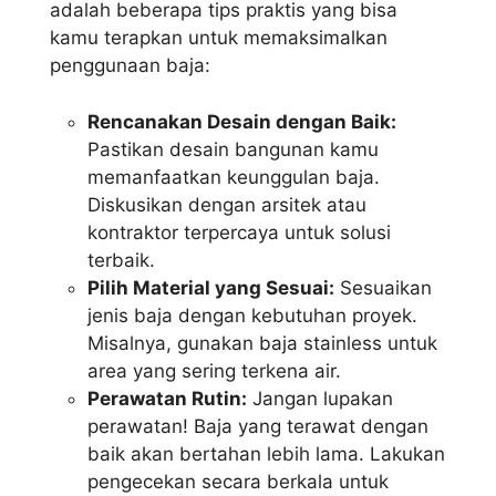
adalah beberapa tips praktis yang bisa
kamu terapkan untuk memaksimalkan
penggunaan baja:
Rencanakan Desain dengan Baik:
Pastikan desain bangunan kamu
memanfaatkan keunggulan baja.
Diskusikan dengan arsitek atau
kontraktor terpercaya untuk solusi
terbaik.
Pilih Material yang Sesuai:
Sesuaikan
jenis baja dengan kebutuhan proyek.
Misalnya, gunakan baja stainless untuk
area yang sering terkena air.
Perawatan Rutin:
Jangan lupakan
perawatan! Baja yang terawat dengan
baik akan bertahan lebih lama. Lakukan
pengecekan secara berkala untuk