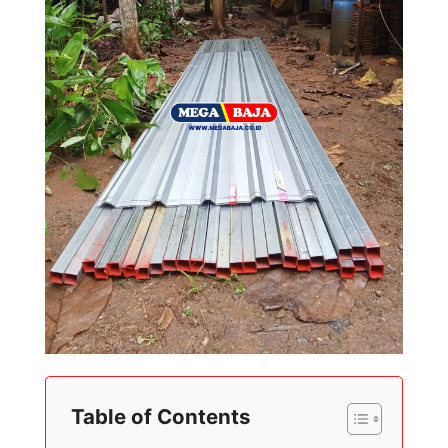
Table of Contents