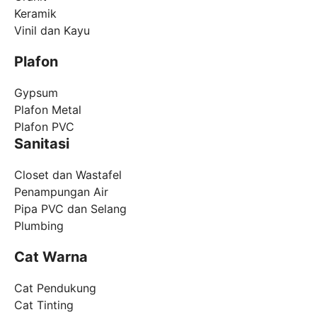
Keramik
Vinil dan Kayu
Plafon
Gypsum
Plafon Metal
Plafon PVC
Sanitasi
Closet dan Wastafel
Penampungan Air
Pipa PVC dan Selang
Plumbing
Cat Warna
Cat Pendukung
Cat Tinting