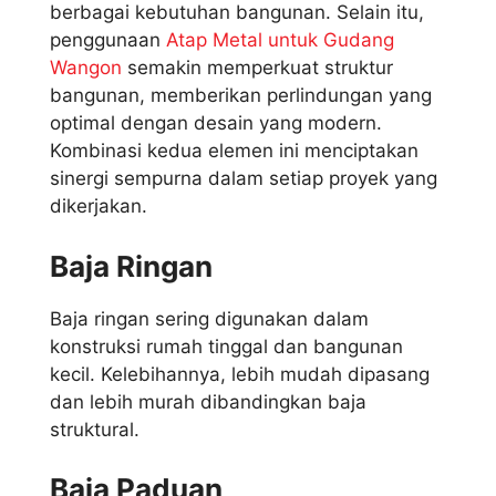
berbagai kebutuhan bangunan. Selain itu,
penggunaan
Atap Metal untuk Gudang
Wangon
semakin memperkuat struktur
bangunan, memberikan perlindungan yang
optimal dengan desain yang modern.
Kombinasi kedua elemen ini menciptakan
sinergi sempurna dalam setiap proyek yang
dikerjakan.
Baja Ringan
Baja ringan sering digunakan dalam
konstruksi rumah tinggal dan bangunan
kecil. Kelebihannya, lebih mudah dipasang
dan lebih murah dibandingkan baja
struktural.
Baja Paduan