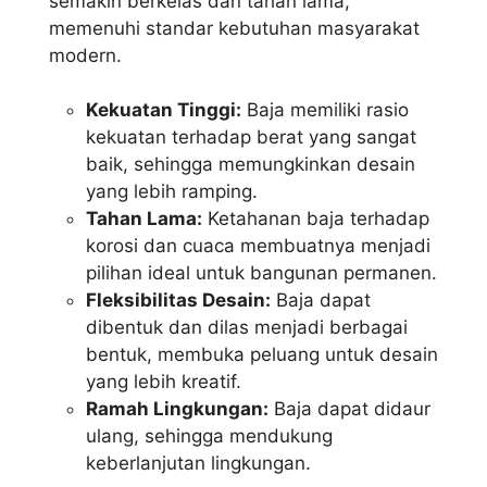
semakin berkelas dan tahan lama,
memenuhi standar kebutuhan masyarakat
modern.
Kekuatan Tinggi:
Baja memiliki rasio
kekuatan terhadap berat yang sangat
baik, sehingga memungkinkan desain
yang lebih ramping.
Tahan Lama:
Ketahanan baja terhadap
korosi dan cuaca membuatnya menjadi
pilihan ideal untuk bangunan permanen.
Fleksibilitas Desain:
Baja dapat
dibentuk dan dilas menjadi berbagai
bentuk, membuka peluang untuk desain
yang lebih kreatif.
Ramah Lingkungan:
Baja dapat didaur
ulang, sehingga mendukung
keberlanjutan lingkungan.