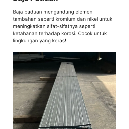
Baja paduan mengandung elemen
tambahan seperti kromium dan nikel untuk
meningkatkan sifat-sifatnya seperti
ketahanan terhadap korosi. Cocok untuk
lingkungan yang keras!