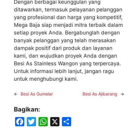
Dengan berbagai keunggulan yang
ditawarkan, termasuk pelayanan pelanggan
yang profesional dan harga yang kompetitif,
Mega Baja siap menjadi mitra terbaik dalam
setiap proyek Anda. Bergabunglah dengan
banyak pelanggan yang telah merasakan
dampak positif dari produk dan layanan
kami, dan wujudkan proyek Anda dengan
Besi As Stainless Wangon yang terpercaya.
Untuk informasi lebih lanjut, jangan ragu
untuk menghubungi kami.
←
Besi As Gumelar
Besi As Ajibarang
→
Bagikan:
F
T
W
X
S
a
w
h
h