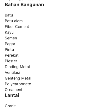
Bahan Bangunan
Batu
Batu alam
Fiber Cement
Kayu
Semen
Pagar
Pintu
Perekat
Plester
Dinding Metal
Ventilasi
Genteng Metal
Polycarbonate
Ornament
Lantai
Granit