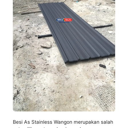
Besi As Stainless Wangon merupakan salah