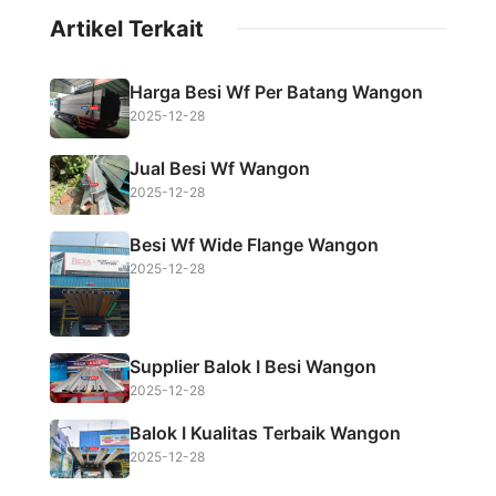
c
i
a
a
Artikel Terkait
e
t
t
r
b
t
s
e
Harga Besi Wf Per Batang Wangon
o
e
A
2025-12-28
o
r
p
Jual Besi Wf Wangon
k
p
2025-12-28
Besi Wf Wide Flange Wangon
2025-12-28
Supplier Balok I Besi Wangon
2025-12-28
Balok I Kualitas Terbaik Wangon
2025-12-28