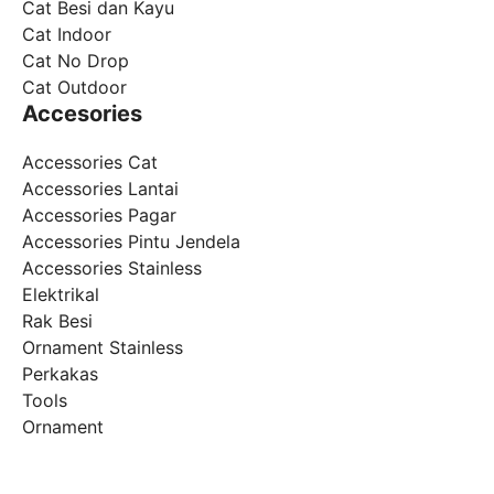
Cat Besi dan Kayu
Cat Indoor
Cat No Drop
Cat Outdoor
Accesories
Accessories Cat
Accessories Lantai
Accessories Pagar
Accessories Pintu Jendela
Accessories Stainless
Elektrikal
Rak Besi
Ornament Stainless
Perkakas
Tools
Ornament