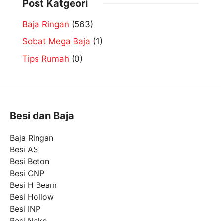
Post Katgeori
Baja Ringan
(563)
Sobat Mega Baja
(1)
Tips Rumah
(0)
Besi dan Baja
Baja Ringan
Besi AS
Besi Beton
Besi CNP
Besi H Beam
Besi Hollow
Besi INP
Besi Nako