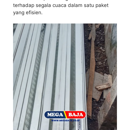
terhadap segala cuaca dalam satu paket
yang efisien.