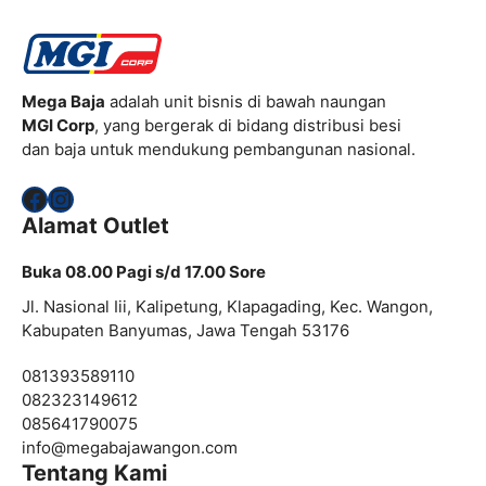
Mega Baja
adalah unit bisnis di bawah naungan
MGI Corp
, yang bergerak di bidang distribusi besi
dan baja untuk mendukung pembangunan nasional.
Facebook
Instagram
Alamat Outlet
Buka 08.00 Pagi s/d 17.00 Sore
Jl. Nasional Iii, Kalipetung, Klapagading, Kec. Wangon,
Kabupaten Banyumas, Jawa Tengah 53176
081393589110
082323149612
085641790075
info@
megabajawangon.com
Tentang Kami