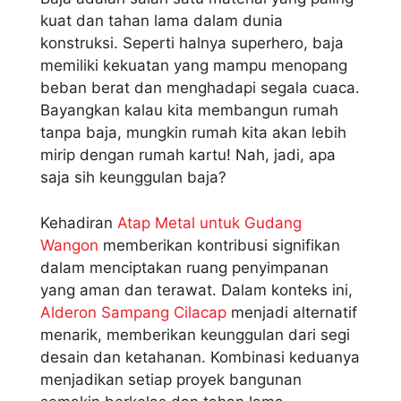
kuat dan tahan lama dalam dunia
konstruksi. Seperti halnya superhero, baja
memiliki kekuatan yang mampu menopang
beban berat dan menghadapi segala cuaca.
Bayangkan kalau kita membangun rumah
tanpa baja, mungkin rumah kita akan lebih
mirip dengan rumah kartu! Nah, jadi, apa
saja sih keunggulan baja?
Kehadiran
Atap Metal untuk Gudang
Wangon
memberikan kontribusi signifikan
dalam menciptakan ruang penyimpanan
yang aman dan terawat. Dalam konteks ini,
Alderon Sampang Cilacap
menjadi alternatif
menarik, memberikan keunggulan dari segi
desain dan ketahanan. Kombinasi keduanya
menjadikan setiap proyek bangunan