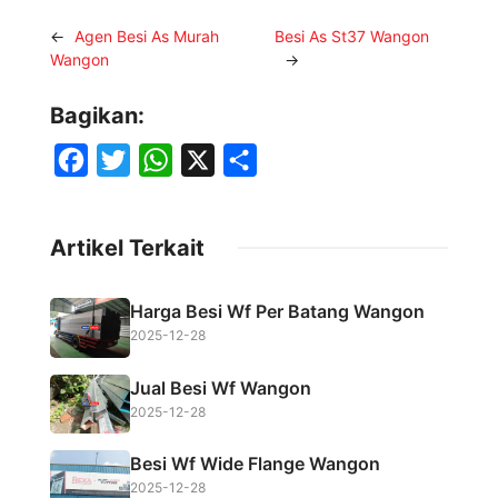
←
Agen Besi As Murah
Besi As St37 Wangon
Wangon
→
Bagikan:
F
T
W
X
S
a
w
h
h
c
i
a
a
Artikel Terkait
e
t
t
r
b
t
s
e
Harga Besi Wf Per Batang Wangon
o
e
A
2025-12-28
o
r
p
Jual Besi Wf Wangon
k
p
2025-12-28
Besi Wf Wide Flange Wangon
2025-12-28