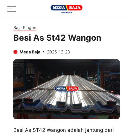
Skip
Menu
to
content
Baja Ringan
Besi As St42 Wangon
Mega Baja
2025-12-28
Besi As ST42 Wangon adalah jantung dari