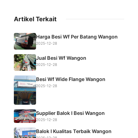
a
w
h
h
c
i
a
a
Artikel Terkait
e
t
t
r
b
t
s
e
Harga Besi Wf Per Batang Wangon
o
e
A
2025-12-28
o
r
p
Jual Besi Wf Wangon
k
p
2025-12-28
Besi Wf Wide Flange Wangon
2025-12-28
Supplier Balok I Besi Wangon
2025-12-28
Balok I Kualitas Terbaik Wangon
2025-12-28