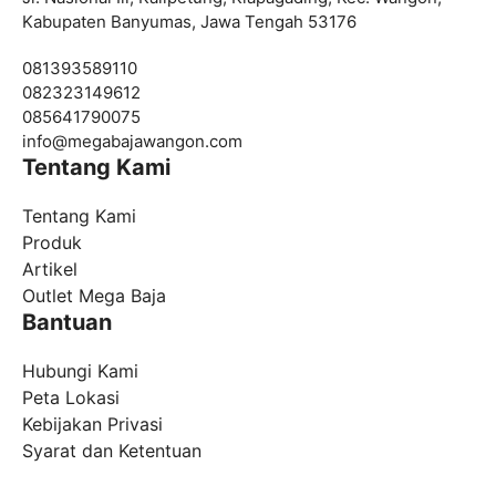
Kabupaten Banyumas, Jawa Tengah 53176
081393589110
082323149612
085641790075
info@
megabajawangon.com
Tentang Kami
Tentang Kami
Produk
Artikel
Outlet Mega Baja
Bantuan
Hubungi Kami
Peta Lokasi
Kebijakan Privasi
Syarat dan Ketentuan