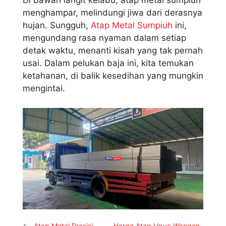
Di bawah langit kelabu, atap metal sumpiuh
menghampar, melindungi jiwa dari derasnya
hujan. Sungguh,
Atap Metal Sumpiuh
ini,
mengundang rasa nyaman dalam setiap
detak waktu, menanti kisah yang tak pernah
usai. Dalam pelukan baja ini, kita temukan
ketahanan, di balik kesedihan yang mungkin
mengintai.
←
Atap Metal Presisi
Harga Atap Upvc Wangon