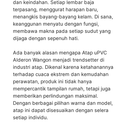
dan keindahan. Setiap lembar baja
terpasang, menggurat harapan baru,
menangkis bayang-bayang kelam. Di sana,
keanggunan menyatu dengan fungsi,
membawa makna pada setiap sudut yang
dijaga dengan sepenuh hati.
Ada banyak alasan mengapa Atap uPVC
Alderon Wangon menjadi trendsetter di
industri atap. Dikenal karena ketahanannya
terhadap cuaca ekstrem dan kemudahan
perawatan, produk ini tidak hanya
mempercantik tampilan rumah, tetapi juga
memberikan perlindungan maksimal.
Dengan berbagai pilihan warna dan model,
atap ini dapat disesuaikan dengan selera
setiap individu.