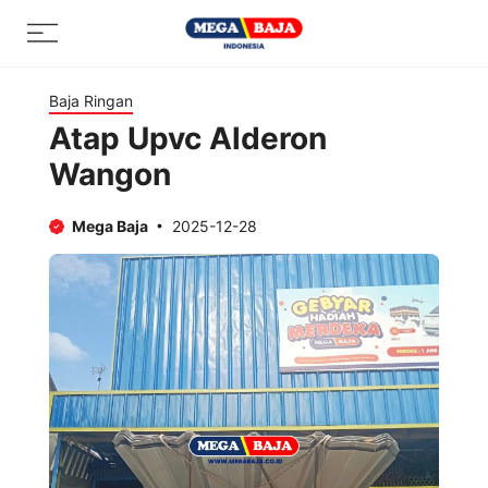
Skip
Menu
to
content
Baja Ringan
Atap Upvc Alderon
Wangon
Mega Baja
2025-12-28