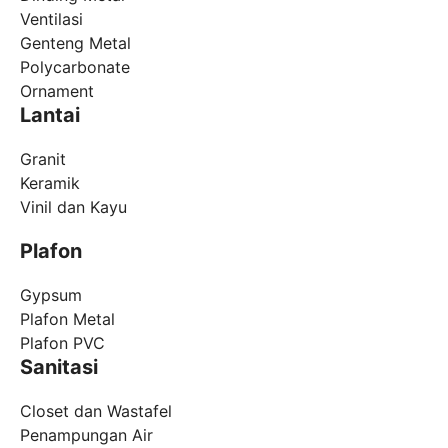
Ventilasi
Genteng Metal
Polycarbonate
Ornament
Lantai
Granit
Keramik
Vinil dan Kayu
Plafon
Gypsum
Plafon Metal
Plafon PVC
Sanitasi
Closet dan Wastafel
Penampungan Air