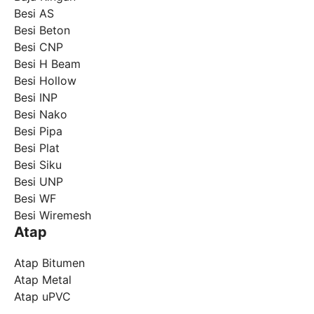
Besi AS
Besi Beton
Besi CNP
Besi H Beam
Besi Hollow
Besi INP
Besi Nako
Besi Pipa
Besi Plat
Besi Siku
Besi UNP
Besi WF
Besi Wiremesh
Atap
Atap Bitumen
Atap Metal
Atap uPVC