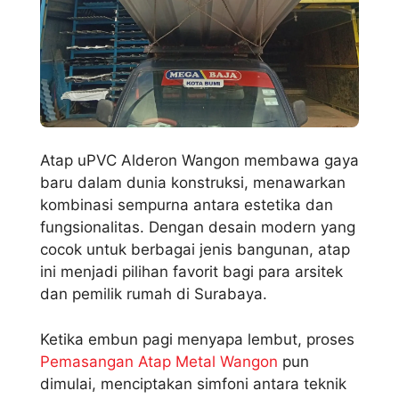
Atap uPVC Alderon Wangon membawa gaya
baru dalam dunia konstruksi, menawarkan
kombinasi sempurna antara estetika dan
fungsionalitas. Dengan desain modern yang
cocok untuk berbagai jenis bangunan, atap
ini menjadi pilihan favorit bagi para arsitek
dan pemilik rumah di Surabaya.
Ketika embun pagi menyapa lembut, proses
Pemasangan Atap Metal Wangon
pun
dimulai, menciptakan simfoni antara teknik