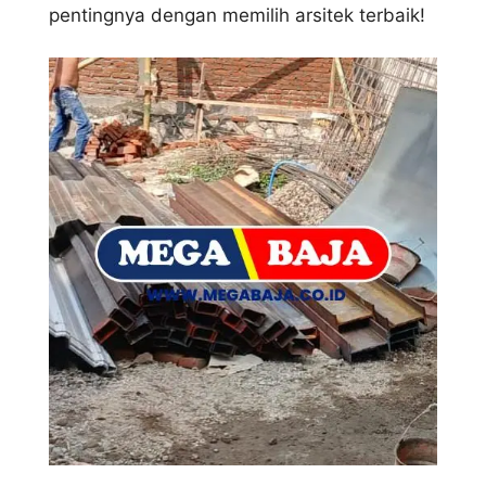
pentingnya dengan memilih arsitek terbaik!