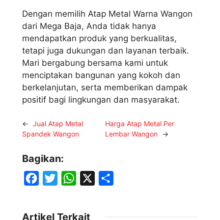
Dengan memilih Atap Metal Warna Wangon
dari Mega Baja, Anda tidak hanya
mendapatkan produk yang berkualitas,
tetapi juga dukungan dan layanan terbaik.
Mari bergabung bersama kami untuk
menciptakan bangunan yang kokoh dan
berkelanjutan, serta memberikan dampak
positif bagi lingkungan dan masyarakat.
←
Jual Atap Metal
Harga Atap Metal Per
Spandek Wangon
Lembar Wangon
→
Bagikan:
F
T
W
X
S
a
w
h
h
c
i
a
a
Artikel Terkait