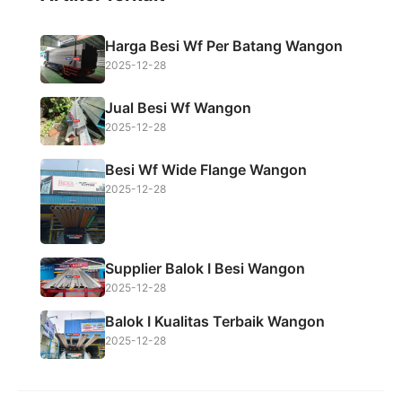
e
t
t
r
b
t
s
e
Harga Besi Wf Per Batang Wangon
o
e
A
2025-12-28
o
r
p
Jual Besi Wf Wangon
k
p
2025-12-28
Besi Wf Wide Flange Wangon
2025-12-28
Supplier Balok I Besi Wangon
2025-12-28
Balok I Kualitas Terbaik Wangon
2025-12-28