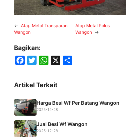
←
Atap Metal Transparan
Atap Metal Polos
Wangon
Wangon
→
Bagikan:
F
T
W
X
S
a
w
h
h
c
i
a
a
Artikel Terkait
e
t
t
r
b
t
s
e
Harga Besi Wf Per Batang Wangon
o
e
A
2025-12-28
o
r
p
Jual Besi Wf Wangon
k
p
2025-12-28