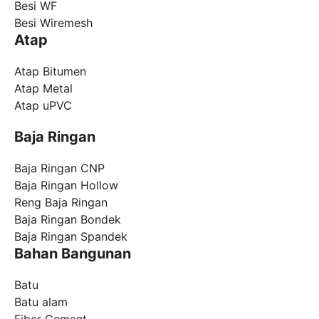
Besi WF
Besi Wiremesh
Atap
Atap Bitumen
Atap Metal
Atap uPVC
Baja Ringan
Baja Ringan CNP
Baja Ringan Hollow
Reng Baja Ringan
Baja Ringan Bondek
Baja Ringan Spandek
Bahan Bangunan
Batu
Batu alam
Fiber Cement