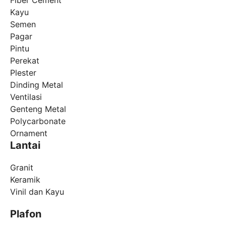
Kayu
Semen
Pagar
Pintu
Perekat
Plester
Dinding Metal
Ventilasi
Genteng Metal
Polycarbonate
Ornament
Lantai
Granit
Keramik
Vinil dan Kayu
Plafon