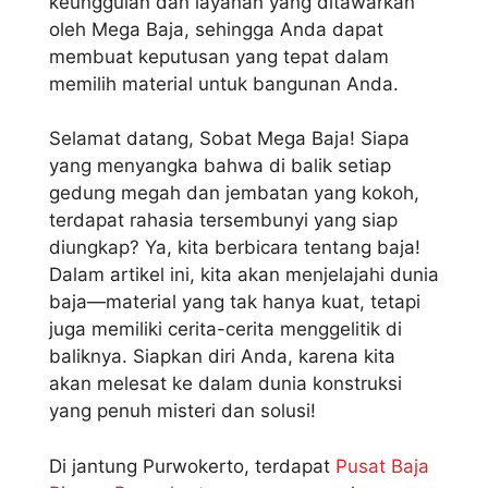
keunggulan dan layanan yang ditawarkan
oleh Mega Baja, sehingga Anda dapat
membuat keputusan yang tepat dalam
memilih material untuk bangunan Anda.
Selamat datang, Sobat Mega Baja! Siapa
yang menyangka bahwa di balik setiap
gedung megah dan jembatan yang kokoh,
terdapat rahasia tersembunyi yang siap
diungkap? Ya, kita berbicara tentang baja!
Dalam artikel ini, kita akan menjelajahi dunia
baja—material yang tak hanya kuat, tetapi
juga memiliki cerita-cerita menggelitik di
baliknya. Siapkan diri Anda, karena kita
akan melesat ke dalam dunia konstruksi
yang penuh misteri dan solusi!
Di jantung Purwokerto, terdapat
Pusat Baja