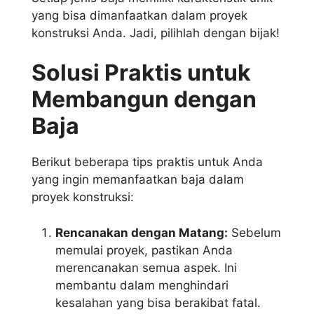
yang bisa dimanfaatkan dalam proyek
konstruksi Anda. Jadi, pilihlah dengan bijak!
Solusi Praktis untuk
Membangun dengan
Baja
Berikut beberapa tips praktis untuk Anda
yang ingin memanfaatkan baja dalam
proyek konstruksi:
Rencanakan dengan Matang:
Sebelum
memulai proyek, pastikan Anda
merencanakan semua aspek. Ini
membantu dalam menghindari
kesalahan yang bisa berakibat fatal.