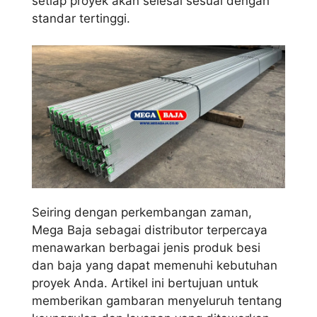
setiap proyek akan selesai sesuai dengan
standar tertinggi.
Seiring dengan perkembangan zaman,
Mega Baja sebagai distributor terpercaya
menawarkan berbagai jenis produk besi
dan baja yang dapat memenuhi kebutuhan
proyek Anda. Artikel ini bertujuan untuk
memberikan gambaran menyeluruh tentang