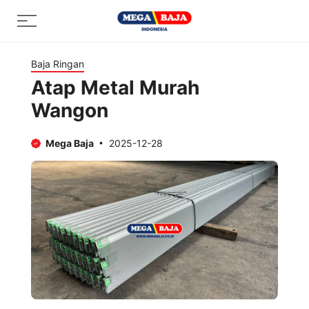
Skip
Menu
to
content
Baja Ringan
Atap Metal Murah
Wangon
Mega Baja
2025-12-28