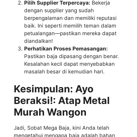
Pilih Supplier Terpercaya:
Bekerja
dengan supplier yang sudah
berpengalaman dan memiliki reputasi
baik. Ini seperti memilih teman dalam
petualangan—pastikan mereka dapat
diandalkan!
Perhatikan Proses Pemasangan:
Pastikan baja dipasang dengan benar.
Kesalahan kecil dapat menyebabkan
masalah besar di kemudian hari.
Kesimpulan: Ayo
Beraksi!: Atap Metal
Murah Wangon
Jadi, Sobat Mega Baja, kini Anda telah
mengetahui mengapa baja adalah bahan