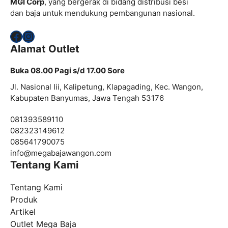
MGI Corp
, yang bergerak di bidang distribusi besi
dan baja untuk mendukung pembangunan nasional.
Facebook
Instagram
Alamat Outlet
Buka 08.00 Pagi s/d 17.00 Sore
Jl. Nasional Iii, Kalipetung, Klapagading, Kec. Wangon,
Kabupaten Banyumas, Jawa Tengah 53176
081393589110
082323149612
085641790075
info@
megabajawangon.com
Tentang Kami
Tentang Kami
Produk
Artikel
Outlet Mega Baja