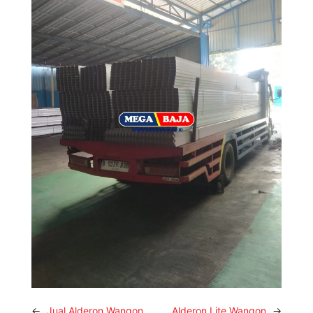
←
Jual Alderon Wangon
Alderon Lite Wangon
→