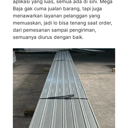
aplikasi yang luas, semua ada di sini. Mega
Baja gak cuma jualan barang, tapi juga
menawarkan layanan pelanggan yang
memuaskan, jadi lo bisa tenang saat order,
dari pemesanan sampai pengiriman,
semuanya diurus dengan baik.