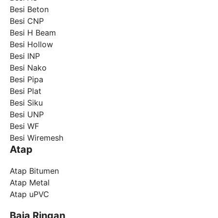
Besi Beton
Besi CNP
Besi H Beam
Besi Hollow
Besi INP
Besi Nako
Besi Pipa
Besi Plat
Besi Siku
Besi UNP
Besi WF
Besi Wiremesh
Atap
Atap Bitumen
Atap Metal
Atap uPVC
Baja Ringan