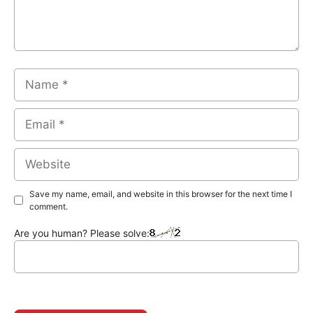
Name
Email
Website
Save my name, email, and website in this browser for the next time I
comment.
Are you human? Please solve: