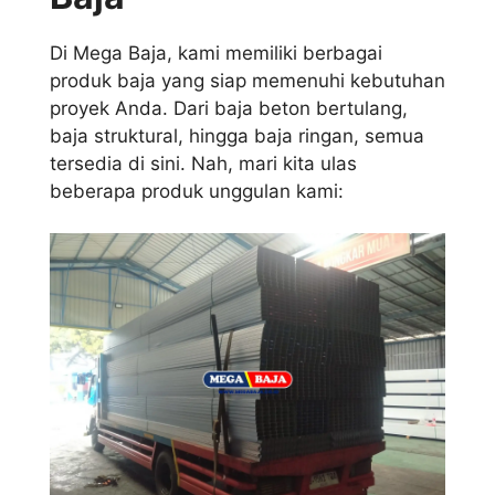
Di Mega Baja, kami memiliki berbagai
produk baja yang siap memenuhi kebutuhan
proyek Anda. Dari baja beton bertulang,
baja struktural, hingga baja ringan, semua
tersedia di sini. Nah, mari kita ulas
beberapa produk unggulan kami: