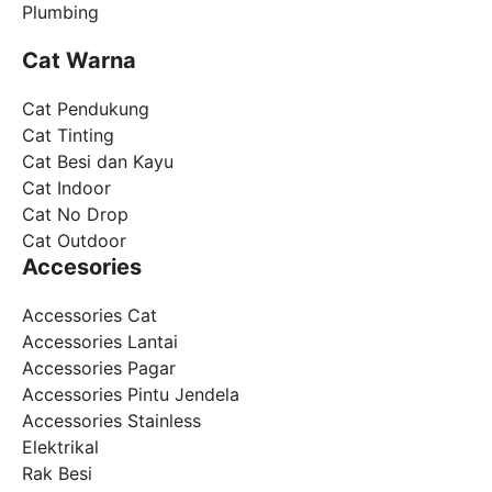
Plumbing
Cat Warna
Cat Pendukung
Cat Tinting
Cat Besi dan Kayu
Cat Indoor
Cat No Drop
Cat Outdoor
Accesories
Accessories Cat
Accessories Lantai
Accessories Pagar
Accessories Pintu Jendela
Accessories Stainless
Elektrikal
Rak Besi