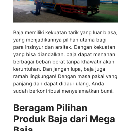
Baja memiliki kekuatan tarik yang luar biasa,
yang menjadikannya pilihan utama bagi
para insinyur dan arsitek. Dengan kekuatan
yang bisa diandalkan, baja dapat menahan
berbagai beban berat tanpa khawatir akan
keruntuhan. Dan jangan lupa, baja juga
ramah lingkungan! Dengan masa pakai yang
panjang dan dapat didaur ulang, Anda
sudah berkontribusi menyelamatkan bumi.
Beragam Pilihan
Produk Baja dari Mega
Baja