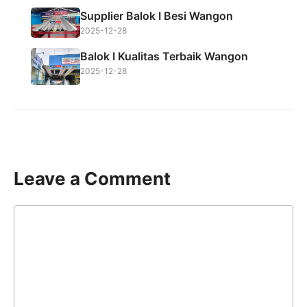
Supplier Balok I Besi Wangon
2025-12-28
Balok I Kualitas Terbaik Wangon
2025-12-28
Leave a Comment
Comment