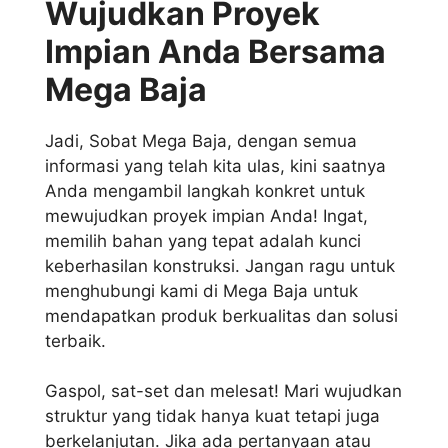
Wujudkan Proyek
Impian Anda Bersama
Mega Baja
Jadi, Sobat Mega Baja, dengan semua
informasi yang telah kita ulas, kini saatnya
Anda mengambil langkah konkret untuk
mewujudkan proyek impian Anda! Ingat,
memilih bahan yang tepat adalah kunci
keberhasilan konstruksi. Jangan ragu untuk
menghubungi kami di Mega Baja untuk
mendapatkan produk berkualitas dan solusi
terbaik.
Gaspol, sat-set dan melesat! Mari wujudkan
struktur yang tidak hanya kuat tetapi juga
berkelanjutan. Jika ada pertanyaan atau