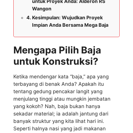
untuk Proyek Anda: Alderon RS
Wangon
Kesimpulan: Wujudkan Proyek
Impian Anda Bersama Mega Baja
Mengapa Pilih Baja
untuk Konstruksi?
Ketika mendengar kata “baja,” apa yang
terbayang di benak Anda? Apakah itu
tentang gedung pencakar langit yang
menjulang tinggi atau mungkin jembatan
yang kokoh? Nah, baja bukan hanya
sekadar material; ia adalah jantung dari
banyak struktur yang kita lihat hari ini.
Seperti halnya nasi yang jadi makanan