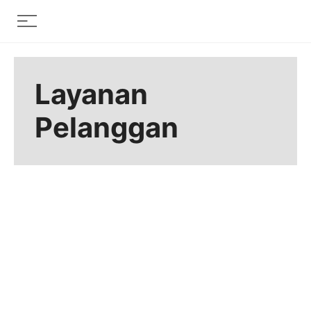
Skip
Menu
to
content
Layanan
Pelanggan