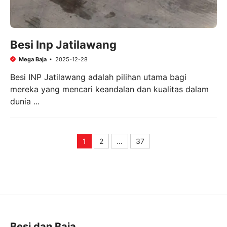
Besi Inp Jatilawang
Mega Baja
2025-12-28
Besi INP Jatilawang adalah pilihan utama bagi
mereka yang mencari keandalan dan kualitas dalam
dunia ...
1
2
…
37
Page
Page
Page
Besi dan Baja