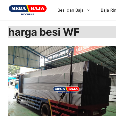
Skip
to
Besi dan Baja
Baja Ri
content
harga besi WF