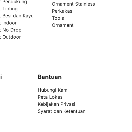
t Pendukung
Ornament Stainless
 Tinting
Perkakas
t Besi dan Kayu
Tools
t Indoor
Ornament
t No Drop
t Outdoor
i
Bantuan
Hubungi Kami
Peta Lokasi
Kebijakan Privasi
a
Syarat dan Ketentuan