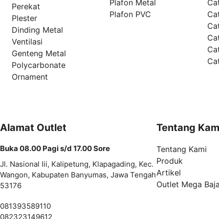
Plafon Metal
Ca
Perekat
Plafon PVC
Cat
Plester
Ca
Dinding Metal
Ca
Ventilasi
Ca
Genteng Metal
Ca
Polycarbonate
Ornament
Alamat Outlet
Tentang Kam
Buka 08.00 Pagi s/d 17.00 Sore
Tentang Kami
Produk
Jl. Nasional Iii, Kalipetung, Klapagading, Kec.
Artikel
Wangon, Kabupaten Banyumas, Jawa Tengah
Outlet Mega Baj
53176
081393589110
082323149612