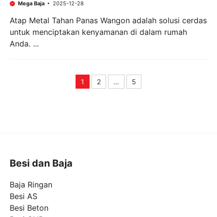
Mega Baja
2025-12-28
Atap Metal Tahan Panas Wangon adalah solusi cerdas
untuk menciptakan kenyamanan di dalam rumah
Anda. ...
1
2
…
5
Page
Page
Page
Besi dan Baja
Baja Ringan
Besi AS
Besi Beton