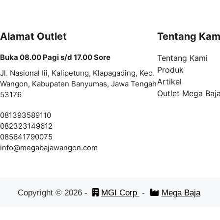
Alamat Outlet
Tentang Kam
Buka 08.00 Pagi s/d 17.00 Sore
Tentang Kami
Produk
Jl. Nasional Iii, Kalipetung, Klapagading, Kec.
Artikel
Wangon, Kabupaten Banyumas, Jawa Tengah
Outlet Mega Baj
53176
081393589110
082323149612
085641790075
info@
megabajawangon.com
Copyright ©
2026
-
MGI Corp
-
Mega Baja