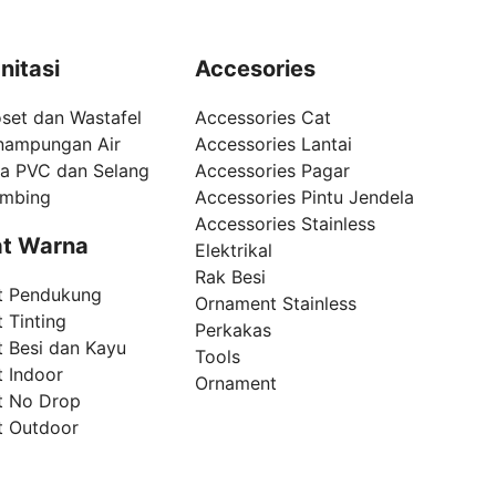
nitasi
Accesories
set dan Wastafel
Accessories Cat
nampungan Air
Accessories Lantai
pa PVC dan Selang
Accessories Pagar
umbing
Accessories Pintu Jendela
Accessories Stainless
t Warna
Elektrikal
Rak Besi
t Pendukung
Ornament Stainless
 Tinting
Perkakas
t Besi dan Kayu
Tools
t Indoor
Ornament
t No Drop
t Outdoor