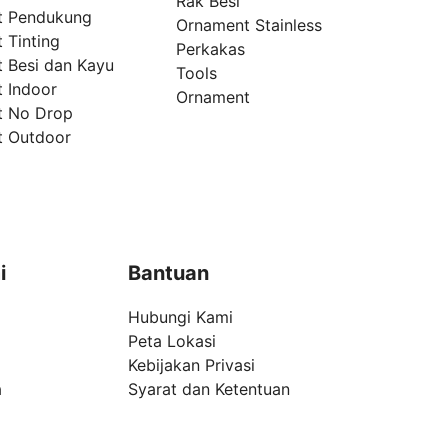
Rak Besi
t Pendukung
Ornament Stainless
 Tinting
Perkakas
t Besi dan Kayu
Tools
t Indoor
Ornament
t No Drop
t Outdoor
i
Bantuan
Hubungi Kami
Peta Lokasi
Kebijakan Privasi
a
Syarat dan Ketentuan