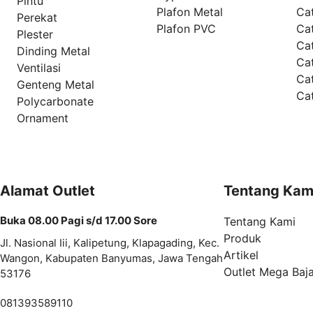
Pintu
Plafon Metal
Ca
Perekat
Plafon PVC
Cat
Plester
Ca
Dinding Metal
Ca
Ventilasi
Ca
Genteng Metal
Ca
Polycarbonate
Ornament
Alamat Outlet
Tentang Kam
Buka 08.00 Pagi s/d 17.00 Sore
Tentang Kami
Produk
Jl. Nasional Iii, Kalipetung, Klapagading, Kec.
Artikel
Wangon, Kabupaten Banyumas, Jawa Tengah
Outlet Mega Baj
53176
081393589110