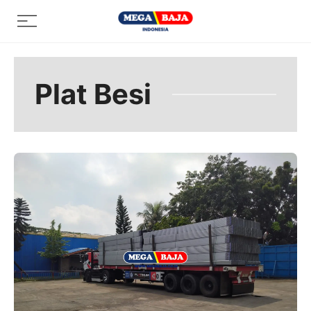
Skip
Menu
to
content
Plat Besi