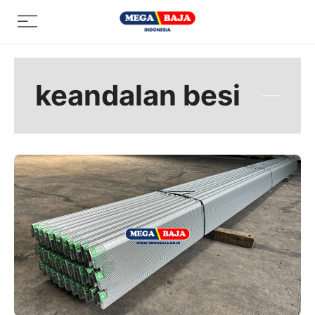
Skip
Menu
to
content
keandalan besi