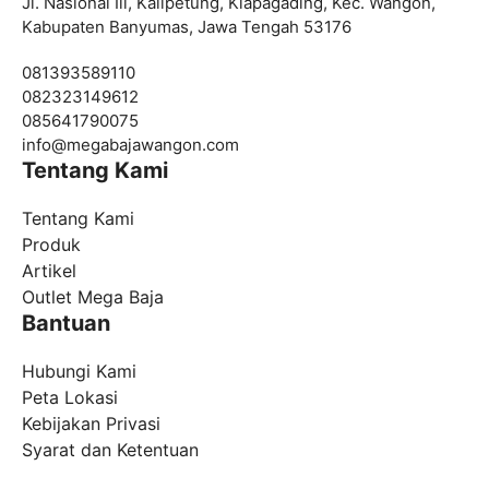
Jl. Nasional Iii, Kalipetung, Klapagading, Kec. Wangon,
Kabupaten Banyumas, Jawa Tengah 53176
081393589110
082323149612
085641790075
info@
megabajawangon.com
Tentang Kami
Tentang Kami
Produk
Artikel
Outlet Mega Baja
Bantuan
Hubungi Kami
Peta Lokasi
Kebijakan Privasi
Syarat dan Ketentuan