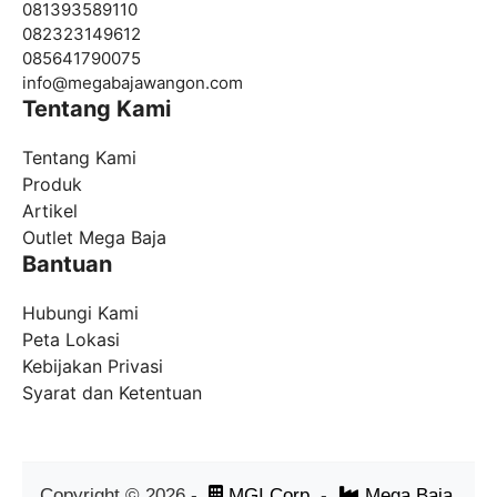
081393589110
082323149612
085641790075
info@
megabajawangon.com
Tentang Kami
Tentang Kami
Produk
Artikel
Outlet Mega Baja
Bantuan
Hubungi Kami
Peta Lokasi
Kebijakan Privasi
Syarat dan Ketentuan
Copyright ©
2026
-
MGI Corp
-
Mega Baja