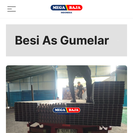
Skip
Menu
to
content
Besi As Gumelar