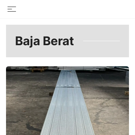
Skip
Menu
to
content
Baja Berat