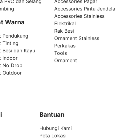
pa PVC dan Selang
Accessories Pagar
umbing
Accessories Pintu Jendela
Accessories Stainless
t Warna
Elektrikal
Rak Besi
t Pendukung
Ornament Stainless
 Tinting
Perkakas
t Besi dan Kayu
Tools
t Indoor
Ornament
t No Drop
t Outdoor
i
Bantuan
Hubungi Kami
Peta Lokasi