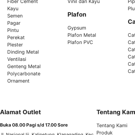
Fiber Cement
Vinil dan Kayu
Pi
Kayu
Pl
Plafon
Semen
Ca
Pagar
Gypsum
Pintu
Plafon Metal
Ca
Perekat
Plafon PVC
Cat
Plester
Ca
Dinding Metal
Ca
Ventilasi
Ca
Genteng Metal
Ca
Polycarbonate
Ornament
Alamat Outlet
Tentang Kam
Buka 08.00 Pagi s/d 17.00 Sore
Tentang Kami
Produk
Jl. Nasional Iii, Kalipetung, Klapagading, Kec.