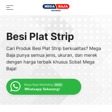
Skip
Menu
to
content
Besi Plat Strip
Cari Produk Besi Plat Strip berkualitas? Mega
Baja punya semua jenis, ukuran, dan merek
dengan harga terbaik khusus Sobat Mega
Baja!
Mega Baja Marketing
Online
Whatsapp Sekarang!