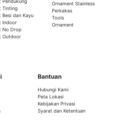
t Pendukung
Ornament Stainless
 Tinting
Perkakas
t Besi dan Kayu
Tools
t Indoor
Ornament
t No Drop
t Outdoor
i
Bantuan
Hubungi Kami
Peta Lokasi
Kebijakan Privasi
a
Syarat dan Ketentuan