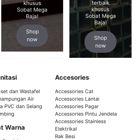
terbaik
khusus
khusus
Sobat Mega
Sobat Mega
Baja!
Baja!
Shop
Shop
now
now
nitasi
Accesories
set dan Wastafel
Accessories Cat
nampungan Air
Accessories Lantai
pa PVC dan Selang
Accessories Pagar
umbing
Accessories Pintu Jendela
Accessories Stainless
t Warna
Elektrikal
Rak Besi