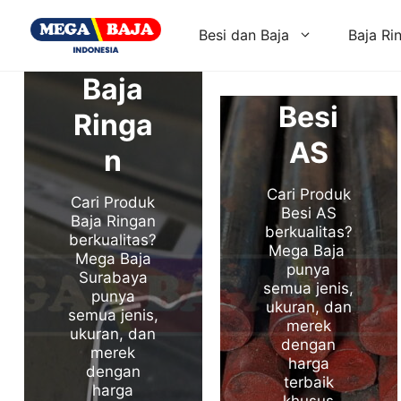
Skip
to
Besi dan Baja
Baja Ri
content
Baja
Besi
Ringa
AS
n
Cari Produk
Cari Produk
Besi AS
Baja Ringan
berkualitas?
berkualitas?
Mega Baja
Mega Baja
punya
Surabaya
semua jenis,
punya
ukuran, dan
semua jenis,
merek
ukuran, dan
dengan
merek
harga
dengan
terbaik
harga
khusus