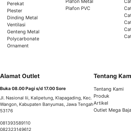
Plafon Metal
Ca
Perekat
Plafon PVC
Cat
Plester
Ca
Dinding Metal
Ca
Ventilasi
Ca
Genteng Metal
Ca
Polycarbonate
Ornament
Alamat Outlet
Tentang Kam
Buka 08.00 Pagi s/d 17.00 Sore
Tentang Kami
Produk
Jl. Nasional Iii, Kalipetung, Klapagading, Kec.
Artikel
Wangon, Kabupaten Banyumas, Jawa Tengah
Outlet Mega Baj
53176
081393589110
082323149612