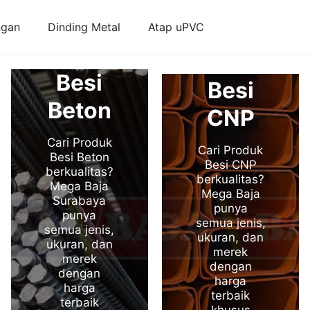
ngan
Dinding Metal
Atap uPVC
Besi
Besi
Beton
CNP
Cari Produk
Cari Produk
Besi Beton
Besi CNP
berkualitas?
berkualitas?
Mega Baja
Mega Baja
Surabaya
punya
punya
semua jenis,
semua jenis,
ukuran, dan
ukuran, dan
merek
merek
dengan
dengan
harga
harga
terbaik
terbaik
khusus